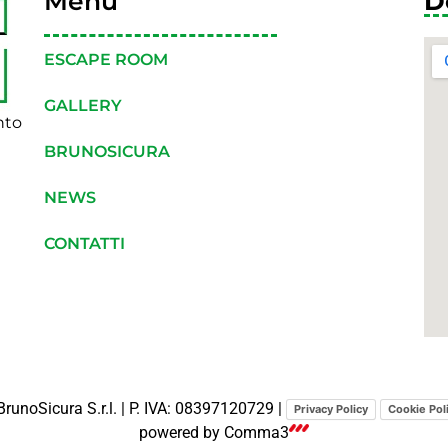
Menù
D
ESCAPE ROOM
GALLERY
nto
BRUNOSICURA
NEWS
CONTATTI
runoSicura S.r.l. | P. IVA: 08397120729 |
Privacy Policy
Cookie Pol
powered by
Comma3