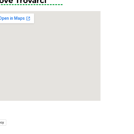
ove Trovarci
icy