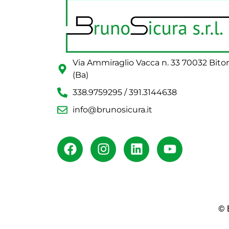
Via Ammiraglio Vacca n. 33 70032 Bito
(Ba)
338.9759295 / 391.3144638
info@brunosicura.it
© B