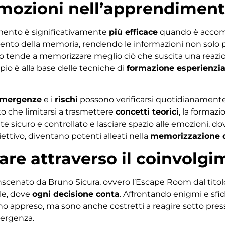
emozioni nell’apprendimen
imento è significativamente
più efficace
quando è accomp
mento della memoria, rendendo le informazioni non solo più 
o tende a memorizzare meglio ciò che suscita una reazion
pio è alla base delle tecniche di
formazione esperienzia
mergenze
e i
rischi
possono verificarsi quotidianament
to che limitarsi a trasmettere
concetti teorici
, la formaz
te sicuro e controllato e lasciare spazio alle emozioni, d
ttivo, diventano potenti alleati nella
memorizzazione de
re attraverso il coinvolgi
scenato da Bruno Sicura, ovvero l’Escape Room dal titol
le, dove
ogni decisione conta
. Affrontando enigmi e sfid
o appreso, ma sono anche costretti a reagire sotto pressi
mergenza.